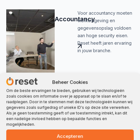
Voor accountancy moeten
Accountancy
werkomgeving en
gegevensopslag voldoen
aan hoge security eisen.
Reset heeft jaren ervaring
in jouw branche.
Beheer Cookies
Om de beste ervaringen te bieden, gebruiken wij technologieën
zoals cookies om informatie over je apparaat op te slaan en/of te
raadplegen. Door in te stemmen met deze technologieën kunnen wij
gegevens zoals surfgedrag of unieke ID's op deze site verwerken.
Als je geen toestemming geeft of uw toestemming intrekt, kan dit
een nadelige invloed hebben op bepaalde functies en
mogelijkheden.
Samen werken in ons
Accepteren