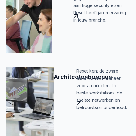
aan hoge security eisen.
Reset heeft jaren ervaring
in jouw branche.
Reset kent de zware
Architectenbureaus
eisen van ICT-beheer
voor architecten. De
beste workstations, de
snelste netwerken en
betrouwbaar onderhoud.