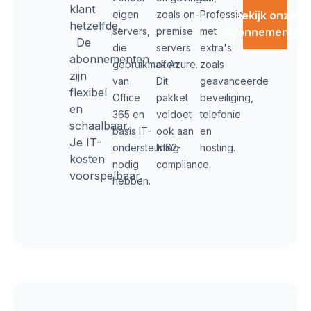
klant
eigen
zoals on-
Professional,
Bekijk onze
hetzelfde.
servers,
premise
met
abonnementen
De
die
servers
extra's
abonnementen
gebruikmaken
of Azure.
zoals
zijn
van
Dit
geavanceerde
flexibel
Office
pakket
beveiliging,
en
365 en
voldoet
telefonie
schaalbaar.
basis IT-
ook aan
en
Je IT-
ondersteuning
NIS2-
hosting.
kosten
nodig
compliance.
voorspelbaar.
hebben.