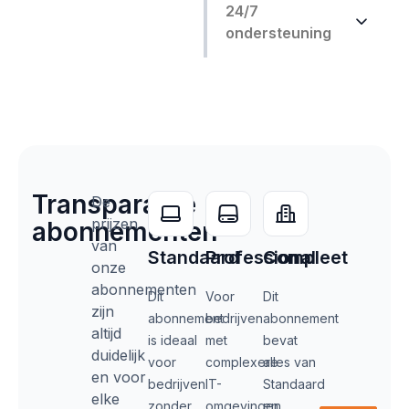
24/7
ondersteuning
Transparante
De
prijzen
abonnementen
van
Standaard
Professional
Compleet
onze
abonnementen
Dit
Voor
Dit
zijn
abonnement
bedrijven
abonnement
altijd
is ideaal
met
bevat
duidelijk
voor
complexere
alles van
en voor
bedrijven
IT-
Standaard
elke
zonder
omgevingen,
en