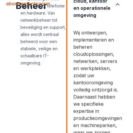
cloud, kantoor
Beheer
abonnementsvorm
Azure Cloud, telefonie
en operationele
en hardware. Van
omgeving
netwerkbeheer tot
beveiliging en support,
Wij ontwerpen,
alles wordt centraal
implementeren en
beheerd voor een
beheren
stabiele, veilige en
cloudoplossingen,
schaalbare IT-
netwerken, servers
omgeving.
en werkplekken,
zodat uw
kantooromgeving
volledig ontzorgd is.
Daarnaast hebben
we specifieke
expertise in
productieomgevingen
en machineparken,
waar we zorgen