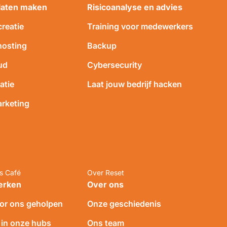
laten maken
Risicoanalyse en advies
reatie
Training voor medewerkers
hosting
Backup
ud
Cybersecurity
atie
Laat jouw bedrijf hacken
arketing
es Café
Over Reset
erken
Over ons
or ons geholpen
Onze geschiedenis
 in onze hubs
Ons team