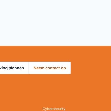
king plannen
Neem contact op
Cybersecurity