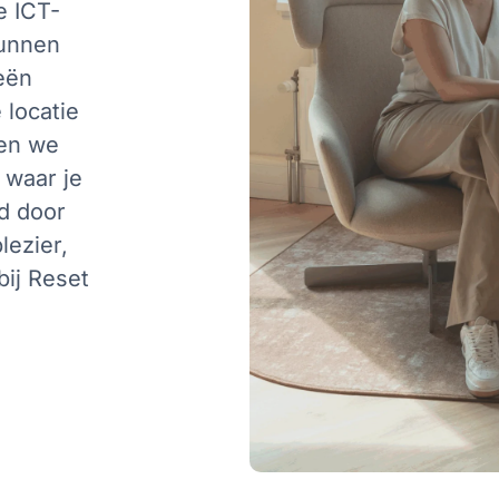
e ICT-
kunnen
eën
 locatie
den we
 waar je
jd door
lezier,
bij Reset