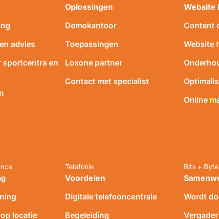
Oplossingen
Website 
ing
Demokantoor
Content c
 en advies
Toepassingen
Website 
r sportcentra en
Loxone partner
Onderho
Contact met specialist
Optimalis
n
Online m
ence
Telefonie
Bits + Byt
ag
Voordelen
Samenw
ining
Digitale telefooncentrale
Wordt do
p locatie
Begeleiding
Vergader