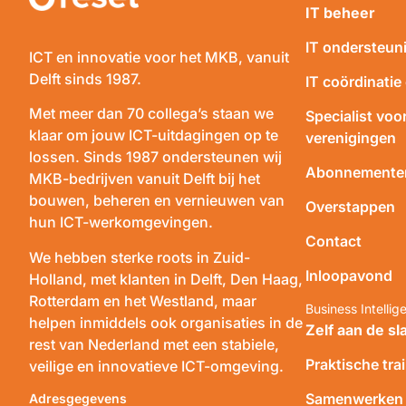
IT beheer
IT ondersteun
ICT en innovatie voor het MKB, vanuit
Delft sinds 1987.
IT coördinatie
Met meer dan 70 collega’s staan we
Specialist voo
klaar om jouw ICT-uitdagingen op te
verenigingen
lossen. Sinds 1987 ondersteunen wij
Abonnemente
MKB-bedrijven vanuit Delft bij het
bouwen, beheren en vernieuwen van
Overstappen
hun ICT-werkomgevingen.
Contact
We hebben sterke roots in Zuid-
Inloopavond
Holland, met klanten in Delft, Den Haag,
Rotterdam en het Westland, maar
Business Intellig
helpen inmiddels ook organisaties in de
Zelf aan de sl
rest van Nederland met een stabiele,
Praktische tra
veilige en innovatieve ICT-omgeving.
Samenwerken o
Adresgegevens