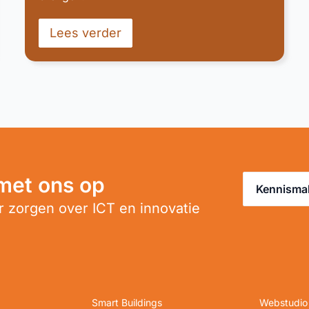
Lees verder
met ons op
Kennisma
 zorgen over ICT en innovatie
Smart Buildings
Webstudio