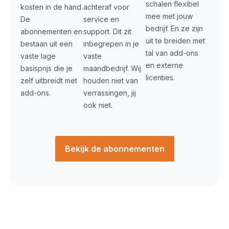
schalen flexibel
kosten in de hand.
achteraf voor
mee met jouw
De
service en
bedrijf. En ze zijn
abonnementen en
support. Dit zit
uit te breiden met
bestaan uit een
inbegrepen in je
tal van add-ons
vaste lage
vaste
en externe
basisprijs die je
maandbedrijf. Wij
licenties.
zelf uitbreidt met
houden niet van
add-ons.
verrassingen, jij
ook niet.
Bekijk de abonnementen