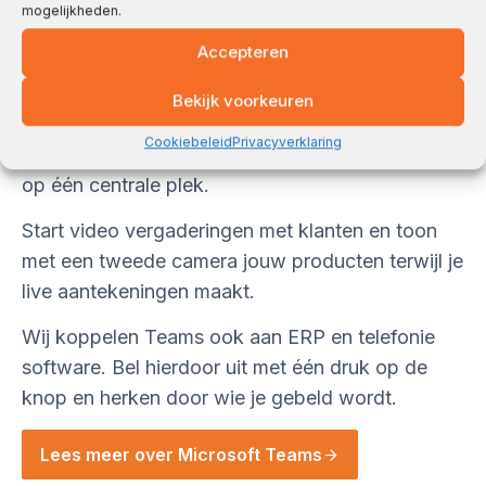
Alle communicatie op één
mogelijkheden.
plek met Microsoft Teams
Accepteren
Microsoft Teams is de nieuwe standaard om
Bekijk voorkeuren
samen te werken. Stel teams en projecten samen
Cookiebeleid
Privacyverklaring
en deel planningen, bestanden en communicatie
op één centrale plek.
Start video vergaderingen met klanten en toon
met een tweede camera jouw producten terwijl je
live aantekeningen maakt.
Wij koppelen Teams ook aan ERP en telefonie
software. Bel hierdoor uit met één druk op de
knop en herken door wie je gebeld wordt.
Lees meer over Microsoft Teams