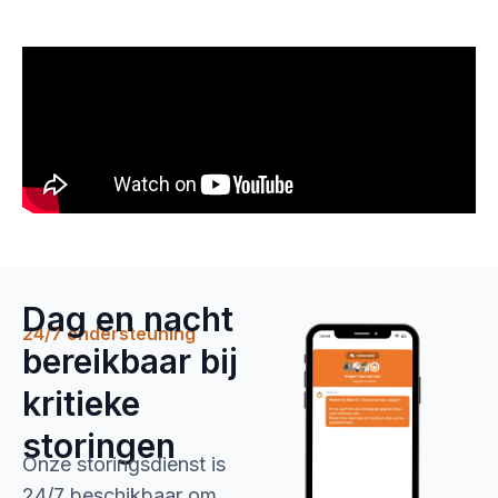
Dag en nacht
24/7 ondersteuning
bereikbaar bij
kritieke
storingen
Onze storingsdienst is
24/7 beschikbaar om