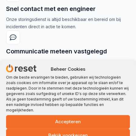
Snel contact met een engineer
Onze storingsdienst is altijd beschikbaar en bereid om bij
incidenten direct in actie te komen.
Communicatie meteen vastgelegd
Je meldt het incident via de chat van onze storingsdienst,
Beheer Cookies
waardoor meerdere collega's tegelijk kunnen meewerken.
Om de beste ervaringen te bieden, gebruiken wij technologieën
zoals cookies om informatie over je apparaat op te slaan en/of te
raadplegen. Door in te stemmen met deze technologieën kunnen wij
gegevens zoals surfgedrag of unieke ID's op deze site verwerken.
Als je geen toestemming geeft of uw toestemming intrekt, kan dit
een nadelige invloed hebben op bepaalde functies en
mogelijkheden.
Cybersecurity, wet en
Accepteren
regelgeving
Veilige en
Bekijk voorkeuren