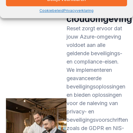
compliant
Cookiebeleid
Privacyverklaring
cloudomgeving
Reset zorgt ervoor dat
jouw Azure-omgeving
voldoet aan alle
geldende beveiligings-
en compliance-eisen.
We implementeren
geavanceerde
beveiligingsoplossingen
en bieden oplossingen
voor de naleving van
privacy- en
beveiligingsvoorschriften
zoals de GDPR en NIS-