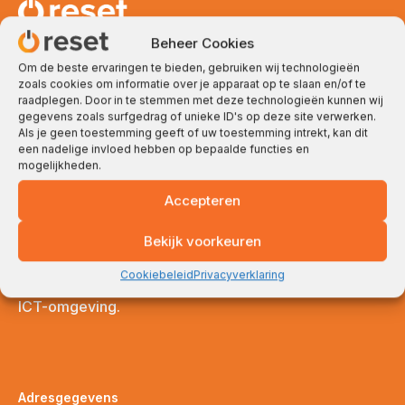
ICT en innovatie voor het MKB, vanuit Delft sinds
Beheer Cookies
1987.
Om de beste ervaringen te bieden, gebruiken wij technologieën
zoals cookies om informatie over je apparaat op te slaan en/of te
Met meer dan 70 collega’s staan we klaar om jouw
raadplegen. Door in te stemmen met deze technologieën kunnen wij
gegevens zoals surfgedrag of unieke ID's op deze site verwerken.
ICT-uitdagingen op te lossen. Sinds 1987
Als je geen toestemming geeft of uw toestemming intrekt, kan dit
ondersteunen wij MKB-bedrijven vanuit Delft bij het
een nadelige invloed hebben op bepaalde functies en
bouwen, beheren en vernieuwen van hun ICT-
mogelijkheden.
werkomgevingen.
Accepteren
We hebben sterke roots in Zuid-Holland, met klanten
Bekijk voorkeuren
in Delft, Den Haag, Rotterdam en het Westland, maar
helpen inmiddels ook organisaties in de rest van
Cookiebeleid
Privacyverklaring
Nederland met een stabiele, veilige en innovatieve
ICT-omgeving.
Adresgegevens