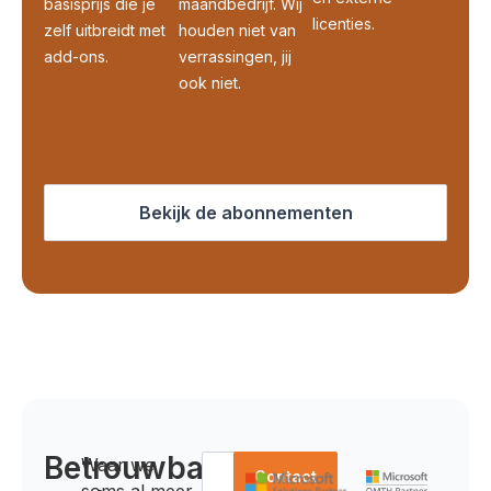
basisprijs die je
maandbedrijf. Wij
licenties.
zelf uitbreidt met
houden niet van
add-ons.
verrassingen, jij
ook niet.
Bekijk de abonnementen
Betrouwbare
Waar we
Lees
Contact
soms al meer