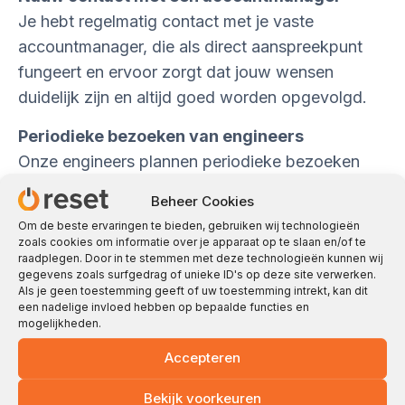
Je hebt regelmatig contact met je vaste
accountmanager, die als direct aanspreekpunt
fungeert en ervoor zorgt dat jouw wensen
duidelijk zijn en altijd goed worden opgevolgd.
Periodieke bezoeken van engineers
Onze engineers plannen periodieke bezoeken
om de gezondheid van je systemen te
Beheer Cookies
controleren, proactieve updates uit te voeren en
Om de beste ervaringen te bieden, gebruiken wij technologieën
eventuele problemen ter plaatse op te lossen.
zoals cookies om informatie over je apparaat op te slaan en/of te
raadplegen. Door in te stemmen met deze technologieën kunnen wij
Storingen oplossen
gegevens zoals surfgedrag of unieke ID's op deze site verwerken.
Als je geen toestemming geeft of uw toestemming intrekt, kan dit
Mochten er toch storingen optreden, dan zorgen
een nadelige invloed hebben op bepaalde functies en
mogelijkheden.
we voor een snelle en efficiënte oplossing, zodat
je zo min mogelijk hinder ondervindt.
Accepteren
Veiligheid en up-to-date systemen
Bekijk voorkeuren