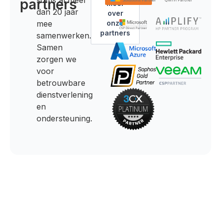
partners
meer
dan 20 jaar
over
mee
onze
partners
samenwerken.
Samen
zorgen we
voor
betrouwbare
dienstverlening
en
ondersteuning.