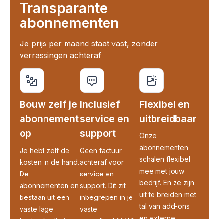
Transparante
abonnementen
Je prijs per maand staat vast, zonder
verrassingen achteraf
Bouw zelf je
Inclusief
Flexibel en
abonnement
service en
uitbreidbaar
op
support
Onze
abonnementen
Je hebt zelf de
Geen factuur
schalen flexibel
kosten in de hand.
achteraf voor
mee met jouw
De
service en
bedrijf. En ze zijn
abonnementen en
support. Dit zit
uit te breiden met
bestaan uit een
inbegrepen in je
tal van add-ons
vaste lage
vaste
en externe