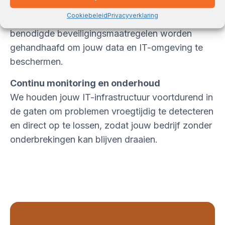
We zorgen ervoor dat alle systemen, software en
Cookiebeleid
Privacyverklaring
licenties continu up-to-date zijn, en dat alle
benodigde beveiligingsmaatregelen worden
gehandhaafd om jouw data en IT-omgeving te
beschermen.
Continu monitoring en onderhoud
We houden jouw IT-infrastructuur voortdurend in
de gaten om problemen vroegtijdig te detecteren
en direct op te lossen, zodat jouw bedrijf zonder
onderbrekingen kan blijven draaien.