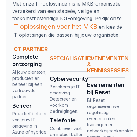
Met onze IT-oplossingen is je MKB-organisatie
verzekerd van een stabiele, veilige en
toekomstbestendige ICT-omgeving. Bekijk onze
IT-oplossingen
voor het MKB
en kies de
IT-oplossingen die passen bij jouw organisatie.
ICT PARTNER
Complete
SPECIALISATIES
EVENEMENTEN
ontzorging​
&
KENNISSESSIES
Al jouw diensten,
producten en
Cybersecurity
beheer bij één
Evenementen
Bescherm je IT-
vertrouwde
bij Reset
omgeving.
partner.
Detecteer en
Bij Reset
Beheer
voorkom
organiseren we
bedreigingen.
regelmatig
Proactief beheer
evenementen,
van jouw IT-
Telefonie
trainingen en
omgeving in
Combineer vast
netwerkbijeenkomsten
Azure of hybride
en mobiel bellen,
waarin kennis