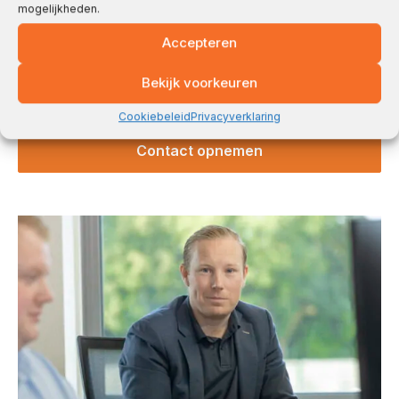
mogelijkheden.
Accepteren
Bekijk voorkeuren
Ga akkoord met onze
privacy policy
.
Cookiebeleid
Privacyverklaring
Contact opnemen