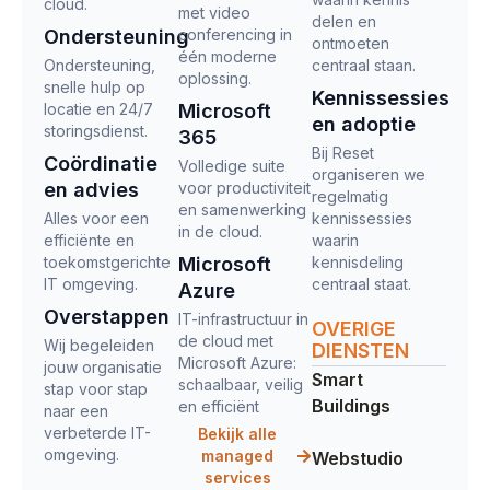
cloud.
met video
delen en
Ondersteuning
conferencing in
ontmoeten
één moderne
Ondersteuning,
centraal staan.
oplossing.
snelle hulp op
Kennissessies
locatie en 24/7
Microsoft
en adoptie
storingsdienst.
365
Bij Reset
Coördinatie
Volledige suite
organiseren we
en advies
voor productiviteit
regelmatig
en samenwerking
Alles voor een
kennissessies
in de cloud.
efficiënte en
waarin
toekomstgerichte
Microsoft
kennisdeling
IT omgeving.
centraal staat.
Azure
Overstappen
IT-infrastructuur in
OVERIGE
de cloud met
Wij begeleiden
DIENSTEN
Microsoft Azure:
jouw organisatie
Smart
schaalbaar, veilig
stap voor stap
Buildings
en efficiënt
naar een
verbeterde IT-
Bekijk alle
omgeving.
managed
Webstudio
services