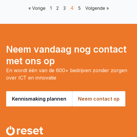
4
« Vorige
1
2
3
5
Volgende »
Neem vandaag nog contact
met ons op
En wordt één van de 600+ bedrijven zonder zorgen
over ICT en innovatie
Kennismaking plannen
Neem contact op