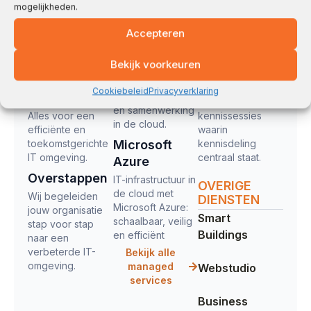
Ondersteuning
ontmoeten
mogelijkheden.
één moderne
Ondersteuning,
centraal staan.
oplossing.
Accepteren
snelle hulp op
Kennissessies
locatie en 24/7
Microsoft
en adoptie
storingsdienst.
365
Bekijk voorkeuren
Bij Reset
Coördinatie
Volledige suite
organiseren we
Cookiebeleid
Privacyverklaring
en advies
voor productiviteit
regelmatig
en samenwerking
Alles voor een
kennissessies
in de cloud.
efficiënte en
waarin
toekomstgerichte
Microsoft
kennisdeling
IT omgeving.
centraal staat.
Azure
Overstappen
IT-infrastructuur in
OVERIGE
de cloud met
Wij begeleiden
DIENSTEN
Microsoft Azure:
jouw organisatie
Smart
schaalbaar, veilig
stap voor stap
Buildings
en efficiënt
naar een
verbeterde IT-
Bekijk alle
omgeving.
managed
Webstudio
services
Business