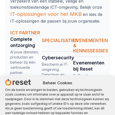
verzekerd van een stabiele, veilige en
toekomstbestendige ICT-omgeving. Bekijk onze
IT-oplossingen
voor het MKB
en kies de
IT-oplossingen die passen bij jouw organisatie.
ICT PARTNER
Complete
SPECIALISATIES
EVENEMENTEN
ontzorging​
&
KENNISSESSIES
Al jouw diensten,
producten en
Cybersecurity
beheer bij één
Evenementen
Bescherm je IT-
vertrouwde
bij Reset
omgeving.
partner.
Detecteer en
Bij Reset
Beheer
voorkom
organiseren we
Beheer Cookies
bedreigingen.
regelmatig
Proactief beheer
Om de beste ervaringen te bieden, gebruiken wij technologieën
evenementen,
van jouw IT-
Telefonie
zoals cookies om informatie over je apparaat op te slaan en/of te
trainingen en
omgeving in
raadplegen. Door in te stemmen met deze technologieën kunnen wij
Combineer vast
netwerkbijeenkomsten
Azure of hybride
gegevens zoals surfgedrag of unieke ID's op deze site verwerken.
en mobiel bellen,
waarin kennis
cloud.
Als je geen toestemming geeft of uw toestemming intrekt, kan dit
met video
delen en
een nadelige invloed hebben op bepaalde functies en
conferencing in