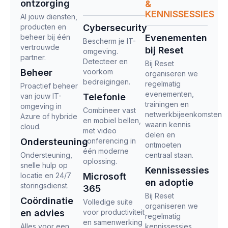
ontzorging​
&
KENNISSESSIES
Al jouw diensten,
producten en
Cybersecurity
beheer bij één
Evenementen
Bescherm je IT-
vertrouwde
bij Reset
omgeving.
partner.
Detecteer en
Bij Reset
Beheer
voorkom
organiseren we
bedreigingen.
regelmatig
Proactief beheer
evenementen,
van jouw IT-
Telefonie
trainingen en
omgeving in
Combineer vast
netwerkbijeenkomsten
Azure of hybride
en mobiel bellen,
waarin kennis
cloud.
met video
delen en
Ondersteuning
conferencing in
ontmoeten
één moderne
Ondersteuning,
centraal staan.
oplossing.
snelle hulp op
Kennissessies
locatie en 24/7
Microsoft
en adoptie
storingsdienst.
365
Bij Reset
Coördinatie
Volledige suite
organiseren we
en advies
voor productiviteit
regelmatig
en samenwerking
Alles voor een
kennissessies