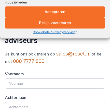
mogelijkheden.
Accepteren
Bekijk voorkeuren
Contact met één van onze ICT
Cookiebeleid
Privacyverklaring
adviseurs
sales@reset.nl
Je kunt ons ook mailen op
of bel
088 7777 800
met
Voornaam
Achternaam