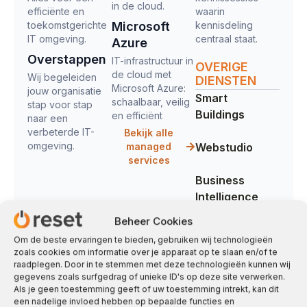
in de cloud.
efficiënte en
waarin
toekomstgerichte
Microsoft
kennisdeling
IT omgeving.
centraal staat.
Azure
Overstappen
IT-infrastructuur in
OVERIGE
de cloud met
Wij begeleiden
DIENSTEN
Microsoft Azure:
jouw organisatie
Smart
schaalbaar, veilig
stap voor stap
Buildings
en efficiënt
naar een
verbeterde IT-
Bekijk alle
omgeving.
managed
Webstudio
services
Business
Intelligence
Beheer Cookies
Bits + Bytes
Om de beste ervaringen te bieden, gebruiken wij technologieën
Café
zoals cookies om informatie over je apparaat op te slaan en/of te
raadplegen. Door in te stemmen met deze technologieën kunnen wij
gegevens zoals surfgedrag of unieke ID's op deze site verwerken.
Als je geen toestemming geeft of uw toestemming intrekt, kan dit
een nadelige invloed hebben op bepaalde functies en