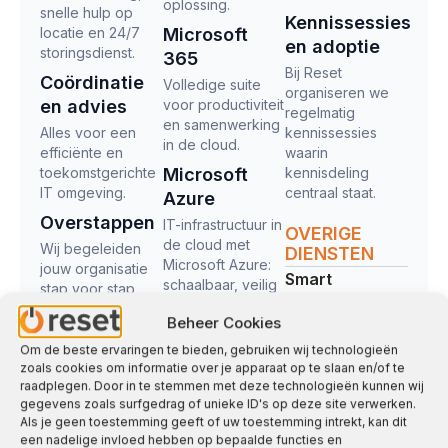
oplossing.
snelle hulp op
Kennissessies
locatie en 24/7
Microsoft
en adoptie
storingsdienst.
365
Bij Reset
Coördinatie
Volledige suite
organiseren we
en advies
voor productiviteit
regelmatig
en samenwerking
Alles voor een
kennissessies
in de cloud.
efficiënte en
waarin
toekomstgerichte
Microsoft
kennisdeling
IT omgeving.
centraal staat.
Azure
Overstappen
IT-infrastructuur in
OVERIGE
de cloud met
Wij begeleiden
DIENSTEN
Microsoft Azure:
jouw organisatie
Smart
schaalbaar, veilig
stap voor stap
Buildings
en efficiënt
naar een
Beheer Cookies
verbeterde IT-
Bekijk alle
omgeving.
managed
Webstudio
Om de beste ervaringen te bieden, gebruiken wij technologieën
zoals cookies om informatie over je apparaat op te slaan en/of te
services
raadplegen. Door in te stemmen met deze technologieën kunnen wij
Business
gegevens zoals surfgedrag of unieke ID's op deze site verwerken.
Intelligence
Als je geen toestemming geeft of uw toestemming intrekt, kan dit
een nadelige invloed hebben op bepaalde functies en