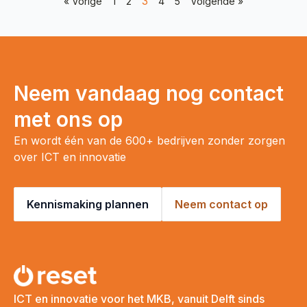
3
« Vorige
1
2
4
5
Volgende »
Neem vandaag nog contact
met ons op
En wordt één van de 600+ bedrijven zonder zorgen
over ICT en innovatie
Kennismaking plannen
Neem contact op
ICT en innovatie voor het MKB, vanuit Delft sinds