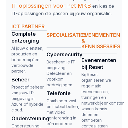
IT-oplossingen
voor het MKB
en kies de
IT-oplossingen die passen bij jouw organisatie.
ICT PARTNER
Complete
SPECIALISATIES
EVENEMENTEN
ontzorging​
&
KENNISSESSIES
Al jouw diensten,
producten en
Cybersecurity
beheer bij één
Evenementen
Bescherm je IT-
vertrouwde
bij Reset
omgeving.
partner.
Detecteer en
Bij Reset
Beheer
voorkom
organiseren we
bedreigingen.
regelmatig
Proactief beheer
evenementen,
van jouw IT-
Telefonie
trainingen en
omgeving in
Combineer vast
netwerkbijeenkomsten
Azure of hybride
en mobiel bellen,
waarin kennis
cloud.
met video
delen en
Ondersteuning
conferencing in
ontmoeten
één moderne
Ondersteuning,
centraal staan.