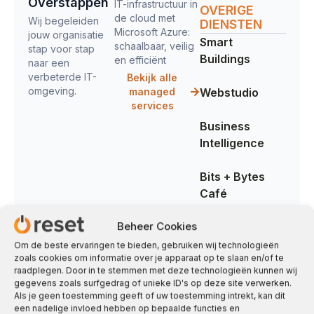
Overstappen
IT-infrastructuur in
OVERIGE
de cloud met
Wij begeleiden
DIENSTEN
Microsoft Azure:
jouw organisatie
Smart
schaalbaar, veilig
stap voor stap
Buildings
en efficiënt
naar een
verbeterde IT-
Bekijk alle
omgeving.
managed
Webstudio
services
Business
Intelligence
Bits + Bytes
Café
Beheer Cookies
Om de beste ervaringen te bieden, gebruiken wij technologieën
zoals cookies om informatie over je apparaat op te slaan en/of te
raadplegen. Door in te stemmen met deze technologieën kunnen wij
gegevens zoals surfgedrag of unieke ID's op deze site verwerken.
Als je geen toestemming geeft of uw toestemming intrekt, kan dit
een nadelige invloed hebben op bepaalde functies en