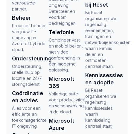
vertrouwde
bij Reset
omgeving.
partner.
Detecteer en
Bij Reset
Beheer
voorkom
organiseren we
bedreigingen.
regelmatig
Proactief beheer
evenementen,
van jouw IT-
Telefonie
trainingen en
omgeving in
Combineer vast
netwerkbijeenkomsten
Azure of hybride
en mobiel bellen,
waarin kennis
cloud.
met video
delen en
Ondersteuning
conferencing in
ontmoeten
één moderne
Ondersteuning,
centraal staan.
oplossing.
snelle hulp op
Kennissessies
locatie en 24/7
Microsoft
en adoptie
storingsdienst.
365
Bij Reset
Coördinatie
Volledige suite
organiseren we
en advies
voor productiviteit
regelmatig
en samenwerking
Alles voor een
kennissessies
in de cloud.
efficiënte en
waarin
toekomstgerichte
Microsoft
kennisdeling
IT omgeving.
centraal staat.
Azure