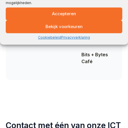
schaalbaar, veilig
stap voor stap
mogelijkheden.
Buildings
en efficiënt
naar een
Accepteren
verbeterde IT-
Bekijk alle
omgeving.
managed
Webstudio
services
Bekijk voorkeuren
Business
Cookiebeleid
Privacyverklaring
Intelligence
Bits + Bytes
Café
Contact met één van onze ICT