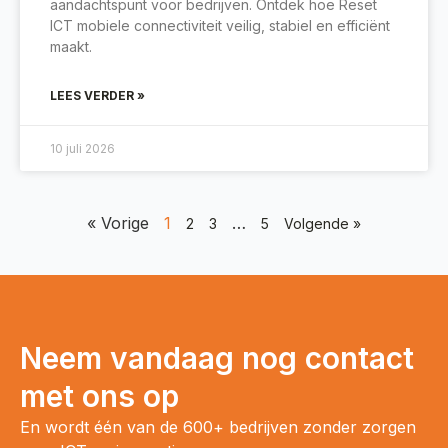
aandachtspunt voor bedrijven. Ontdek hoe Reset
ICT mobiele connectiviteit veilig, stabiel en efficiënt
maakt.
LEES VERDER »
10 juli 2026
« Vorige
1
…
2
3
5
Volgende »
Neem vandaag nog contact
met ons op
En wordt één van de 600+ bedrijven zonder zorgen