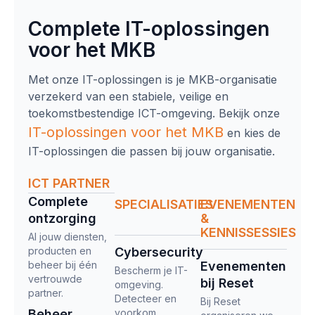
Complete IT-oplossingen
voor het MKB
Met onze IT-oplossingen is je MKB-organisatie
verzekerd van een stabiele, veilige en
toekomstbestendige ICT-omgeving. Bekijk onze
IT-oplossingen
voor het MKB
en kies de
IT-oplossingen die passen bij jouw organisatie.
ICT PARTNER
Complete
SPECIALISATIES
EVENEMENTEN
ontzorging​
&
KENNISSESSIES
Al jouw diensten,
producten en
Cybersecurity
beheer bij één
Evenementen
Bescherm je IT-
vertrouwde
bij Reset
omgeving.
partner.
Detecteer en
Bij Reset
Beheer
voorkom