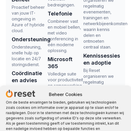
organiseren we
bedreigingen.
regelmatig
Proactief beheer
evenementen,
van jouw IT-
Telefonie
trainingen en
omgeving in
Combineer vast
netwerkbijeenkomsten
Azure of hybride
en mobiel bellen,
waarin kennis
cloud.
met video
delen en
Ondersteuning
conferencing in
ontmoeten
één moderne
Ondersteuning,
centraal staan.
oplossing.
snelle hulp op
Kennissessies
locatie en 24/7
Microsoft
en adoptie
storingsdienst.
365
Bij Reset
Coördinatie
Volledige suite
organiseren we
en advies
voor productiviteit
regelmatig
en samenwerking
Alles voor een
kennissessies
in de cloud.
efficiënte en
waarin
Beheer Cookies
toekomstgerichte
Microsoft
kennisdeling
Om de beste ervaringen te bieden, gebruiken wij technologieën
IT omgeving.
centraal staat.
Azure
zoals cookies om informatie over je apparaat op te slaan en/of te
raadplegen. Door in te stemmen met deze technologieën kunnen wij
Overstappen
IT-infrastructuur in
OVERIGE
gegevens zoals surfgedrag of unieke ID's op deze site verwerken.
de cloud met
Wij begeleiden
DIENSTEN
Als je geen toestemming geeft of uw toestemming intrekt, kan dit
Microsoft Azure:
jouw organisatie
een nadelige invloed hebben op bepaalde functies en
Smart