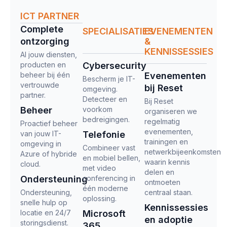
ICT PARTNER
Complete
SPECIALISATIES
EVENEMENTEN
ontzorging​
&
KENNISSESSIES
Al jouw diensten,
producten en
Cybersecurity
beheer bij één
Evenementen
Bescherm je IT-
vertrouwde
bij Reset
omgeving.
partner.
Detecteer en
Bij Reset
Beheer
voorkom
organiseren we
bedreigingen.
regelmatig
Proactief beheer
evenementen,
van jouw IT-
Telefonie
trainingen en
omgeving in
Combineer vast
netwerkbijeenkomsten
Azure of hybride
en mobiel bellen,
waarin kennis
cloud.
met video
delen en
Ondersteuning
conferencing in
ontmoeten
één moderne
Ondersteuning,
centraal staan.
oplossing.
snelle hulp op
Kennissessies
locatie en 24/7
Microsoft
en adoptie
storingsdienst.
365