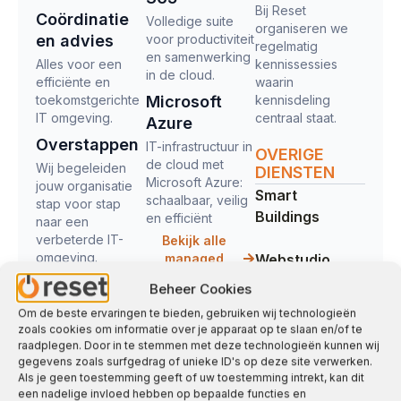
Bij Reset
Coördinatie
Volledige suite
organiseren we
en advies
voor productiviteit
regelmatig
en samenwerking
Alles voor een
kennissessies
in de cloud.
efficiënte en
waarin
toekomstgerichte
Microsoft
kennisdeling
IT omgeving.
centraal staat.
Azure
Overstappen
IT-infrastructuur in
OVERIGE
de cloud met
Wij begeleiden
DIENSTEN
Microsoft Azure:
jouw organisatie
Smart
schaalbaar, veilig
stap voor stap
Buildings
en efficiënt
naar een
verbeterde IT-
Bekijk alle
omgeving.
managed
Webstudio
services
Beheer Cookies
Business
Om de beste ervaringen te bieden, gebruiken wij technologieën
Intelligence
zoals cookies om informatie over je apparaat op te slaan en/of te
raadplegen. Door in te stemmen met deze technologieën kunnen wij
gegevens zoals surfgedrag of unieke ID's op deze site verwerken.
Bits + Bytes
Als je geen toestemming geeft of uw toestemming intrekt, kan dit
Café
een nadelige invloed hebben op bepaalde functies en