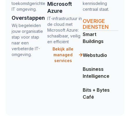
toekomstgerichte
Microsoft
kennisdeling
IT omgeving.
centraal staat.
Azure
Overstappen
IT-infrastructuur in
OVERIGE
de cloud met
Wij begeleiden
DIENSTEN
Microsoft Azure:
jouw organisatie
Smart
schaalbaar, veilig
stap voor stap
Buildings
en efficiënt
naar een
verbeterde IT-
Bekijk alle
omgeving.
managed
Webstudio
services
Business
Intelligence
Bits + Bytes
Café