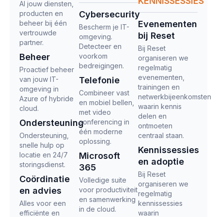
KENNISSESSIES
Al jouw diensten,
producten en
Cybersecurity
beheer bij één
Evenementen
Bescherm je IT-
vertrouwde
bij Reset
omgeving.
partner.
Detecteer en
Bij Reset
Beheer
voorkom
organiseren we
bedreigingen.
regelmatig
Proactief beheer
evenementen,
van jouw IT-
Telefonie
trainingen en
omgeving in
Combineer vast
netwerkbijeenkomsten
Azure of hybride
en mobiel bellen,
waarin kennis
cloud.
met video
delen en
Ondersteuning
conferencing in
ontmoeten
één moderne
Ondersteuning,
centraal staan.
oplossing.
snelle hulp op
Kennissessies
locatie en 24/7
Microsoft
en adoptie
storingsdienst.
365
Bij Reset
Coördinatie
Volledige suite
organiseren we
en advies
voor productiviteit
regelmatig
en samenwerking
Alles voor een
kennissessies
in de cloud.
efficiënte en
waarin