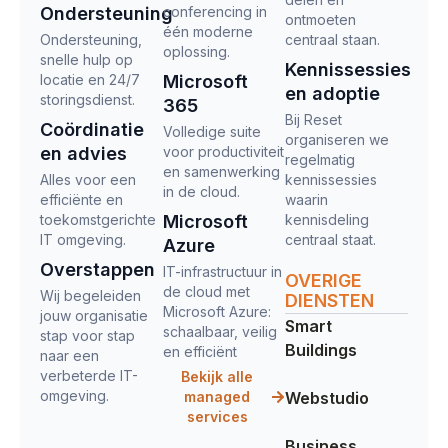
Ondersteuning
conferencing in
ontmoeten
één moderne
Ondersteuning,
centraal staan.
oplossing.
snelle hulp op
Kennissessies
locatie en 24/7
Microsoft
en adoptie
storingsdienst.
365
Bij Reset
Coördinatie
Volledige suite
organiseren we
en advies
voor productiviteit
regelmatig
en samenwerking
Alles voor een
kennissessies
in de cloud.
efficiënte en
waarin
toekomstgerichte
Microsoft
kennisdeling
IT omgeving.
centraal staat.
Azure
Overstappen
IT-infrastructuur in
OVERIGE
de cloud met
Wij begeleiden
DIENSTEN
Microsoft Azure:
jouw organisatie
Smart
schaalbaar, veilig
stap voor stap
Buildings
en efficiënt
naar een
verbeterde IT-
Bekijk alle
omgeving.
managed
Webstudio
services
Business