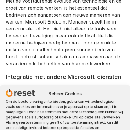
Met de voortdurende evolutie van technologie en de
groei van remote werken, is het essentieel dat
bedrijven zich aanpassen aan nieuwe manieren van
werken. Microsoft Endpoint Manager speelt hierin
een cruciale rol. Het biedt niet alleen de tools voor
beheer en beveiliging, maar ook de flexibiliteit die
moderne bedrijven nodig hebben. Door gebruik te
maken van cloudtechnologieën kunnen bedrijven
hun IT-infrastructuur schalen en aanpassen aan de
veranderende behoeften van hun medewerkers.
Integratie met andere Microsoft-diensten
Een van de grootste voordelen van Microsoft
Beheer Cookies
Endpoint Manager is de naadloze integratie met
andere Microsoft-diensten, zoals Azure Active
Om de beste ervaringen te bieden, gebruiken wij technologieën
zoals cookies om informatie over je apparaat op te slaan en/of te
Directory en Microsoft 365. Dit zorgt ervoor dat je
raadplegen. Door in te stemmen met deze technologieën kunnen wij
een holistische benadering kunt hanteren voor je IT-
gegevens zoals surfgedrag of unieke ID's op deze site verwerken.
beheer. Door deze integratie kun je eenvoudig
Als je geen toestemming geeft of uw toestemming intrekt, kan dit
een nadelige invloed hebben op bepaalde functies en
gebruikers- en apparaatgegevens beheren, wat de