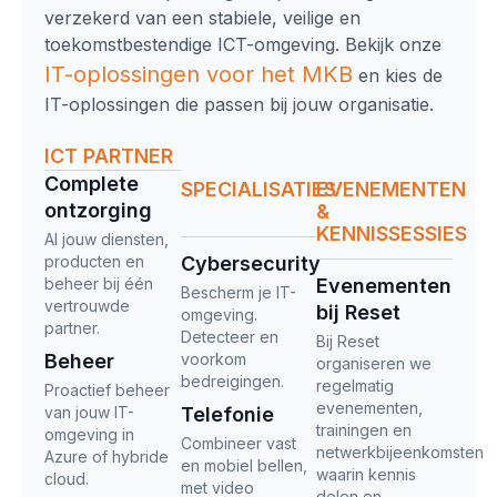
verzekerd van een stabiele, veilige en
toekomstbestendige ICT-omgeving. Bekijk onze
IT-oplossingen
voor het MKB
en kies de
IT-oplossingen die passen bij jouw organisatie.
ICT PARTNER
Complete
SPECIALISATIES
EVENEMENTEN
ontzorging​
&
KENNISSESSIES
Al jouw diensten,
producten en
Cybersecurity
beheer bij één
Evenementen
Bescherm je IT-
vertrouwde
bij Reset
omgeving.
partner.
Detecteer en
Bij Reset
Beheer
voorkom
organiseren we
bedreigingen.
regelmatig
Proactief beheer
evenementen,
van jouw IT-
Telefonie
trainingen en
omgeving in
Combineer vast
netwerkbijeenkomsten
Azure of hybride
en mobiel bellen,
waarin kennis
cloud.
met video
delen en