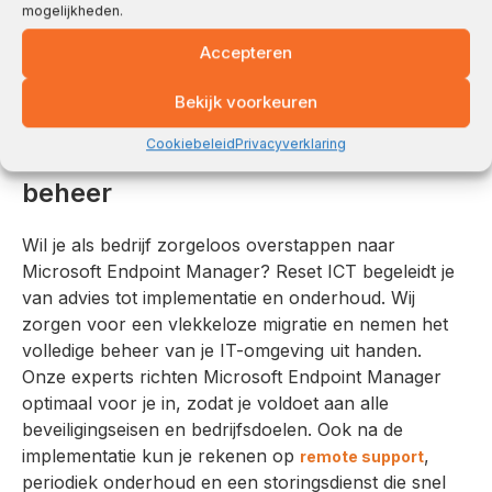
mogelijkheden.
efficiëntie en effectiviteit van je IT-processen
verhoogt.
Accepteren
Bekijk voorkeuren
Reset ICT: jouw partner voor
Cookiebeleid
Privacyverklaring
Microsoft Endpoint Manager en IT-
beheer
Wil je als bedrijf zorgeloos overstappen naar
Microsoft Endpoint Manager? Reset ICT begeleidt je
van advies tot implementatie en onderhoud. Wij
zorgen voor een vlekkeloze migratie en nemen het
volledige beheer van je IT-omgeving uit handen.
Onze experts richten Microsoft Endpoint Manager
optimaal voor je in, zodat je voldoet aan alle
beveiligingseisen en bedrijfsdoelen. Ook na de
implementatie kun je rekenen op
,
remote support
periodiek onderhoud en een storingsdienst die snel