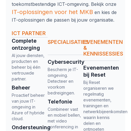
toekomstbestendige ICT-omgeving. Bekijk onze
IT-oplossingen
voor het MKB
en kies de
IT-oplossingen die passen bij jouw organisatie.
ICT PARTNER
Complete
SPECIALISATIES
EVENEMENTEN
ontzorging​
&
KENNISSESSIES
Al jouw diensten,
producten en
Cybersecurity
beheer bij één
Evenementen
Bescherm je IT-
vertrouwde
bij Reset
omgeving.
partner.
Detecteer en
Bij Reset
Beheer
voorkom
organiseren we
bedreigingen.
regelmatig
Proactief beheer
evenementen,
van jouw IT-
Telefonie
trainingen en
omgeving in
Combineer vast
netwerkbijeenkomsten
Azure of hybride
en mobiel bellen,
waarin kennis
cloud.
met video
delen en
Ondersteuning
conferencing in
ontmoeten