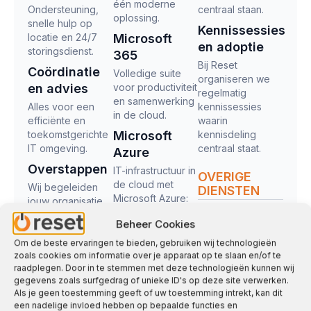
één moderne
Ondersteuning,
centraal staan.
oplossing.
snelle hulp op
Kennissessies
locatie en 24/7
Microsoft
en adoptie
storingsdienst.
365
Bij Reset
Coördinatie
Volledige suite
organiseren we
en advies
voor productiviteit
regelmatig
en samenwerking
Alles voor een
kennissessies
in de cloud.
efficiënte en
waarin
toekomstgerichte
Microsoft
kennisdeling
IT omgeving.
centraal staat.
Azure
Overstappen
IT-infrastructuur in
OVERIGE
de cloud met
Wij begeleiden
DIENSTEN
Microsoft Azure:
jouw organisatie
Smart
schaalbaar, veilig
stap voor stap
Beheer Cookies
Buildings
en efficiënt
naar een
verbeterde IT-
Om de beste ervaringen te bieden, gebruiken wij technologieën
Bekijk alle
zoals cookies om informatie over je apparaat op te slaan en/of te
omgeving.
managed
Webstudio
raadplegen. Door in te stemmen met deze technologieën kunnen wij
services
gegevens zoals surfgedrag of unieke ID's op deze site verwerken.
Business
Als je geen toestemming geeft of uw toestemming intrekt, kan dit
een nadelige invloed hebben op bepaalde functies en
Intelligence