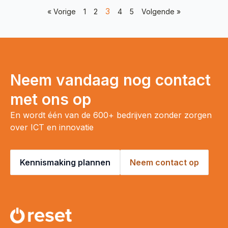
3
« Vorige
1
2
4
5
Volgende »
Neem vandaag nog contact
met ons op
En wordt één van de 600+ bedrijven zonder zorgen
over ICT en innovatie
Kennismaking plannen
Neem contact op