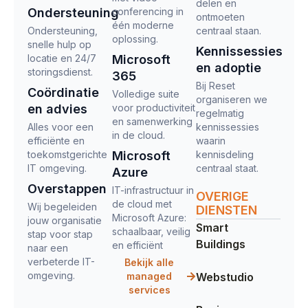
delen en
Ondersteuning
conferencing in
ontmoeten
één moderne
Ondersteuning,
centraal staan.
oplossing.
snelle hulp op
Kennissessies
locatie en 24/7
Microsoft
en adoptie
storingsdienst.
365
Bij Reset
Coördinatie
Volledige suite
organiseren we
en advies
voor productiviteit
regelmatig
en samenwerking
Alles voor een
kennissessies
in de cloud.
efficiënte en
waarin
toekomstgerichte
Microsoft
kennisdeling
IT omgeving.
centraal staat.
Azure
Overstappen
IT-infrastructuur in
OVERIGE
de cloud met
Wij begeleiden
DIENSTEN
Microsoft Azure:
jouw organisatie
Smart
schaalbaar, veilig
stap voor stap
Buildings
en efficiënt
naar een
verbeterde IT-
Bekijk alle
omgeving.
managed
Webstudio
services