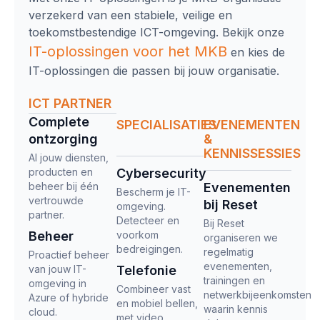
verzekerd van een stabiele, veilige en
toekomstbestendige ICT-omgeving. Bekijk onze
IT-oplossingen
voor het MKB
en kies de
IT-oplossingen die passen bij jouw organisatie.
ICT PARTNER
Complete
SPECIALISATIES
EVENEMENTEN
ontzorging​
&
KENNISSESSIES
Al jouw diensten,
producten en
Cybersecurity
beheer bij één
Evenementen
Bescherm je IT-
vertrouwde
bij Reset
omgeving.
partner.
Detecteer en
Bij Reset
Beheer
voorkom
organiseren we
bedreigingen.
regelmatig
Proactief beheer
evenementen,
van jouw IT-
Telefonie
trainingen en
omgeving in
Combineer vast
netwerkbijeenkomsten
Azure of hybride
en mobiel bellen,
waarin kennis
cloud.
met video