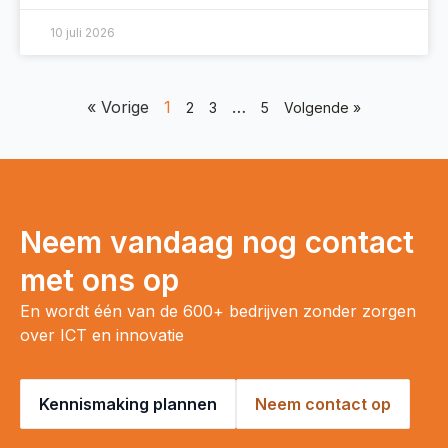
10 juli 2026
« Vorige
1
…
2
3
5
Volgende »
Neem vandaag nog contact
met ons op
En wordt één van de 600+ bedrijven zonder zorgen
over ICT en innovatie
Kennismaking plannen
Neem contact op