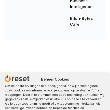
Business
Intelligence
Bits + Bytes
Café
Contact met één van onze ICT
Beheer Cookies
adviseurs
Om de beste ervaringen te bieden, gebruiken wij technologieën
zoals cookies om informatie over je apparaat op te slaan en/of te
raadplegen. Door in te stemmen met deze technologieën kunnen wij
sales@reset.nl
gegevens zoals surfgedrag of unieke ID's op deze site verwerken.
Je kunt ons ook mailen op
of bel
Als je geen toestemming geeft of uw toestemming intrekt, kan dit
088 7777 800
met
een nadelige invloed hebben op bepaalde functies en