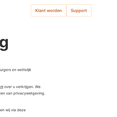
Klant worden
Support
ng
urgers en wettelijk
nl
over u verkrijgen. We
sten van privacywetgeving.
en wij via deze