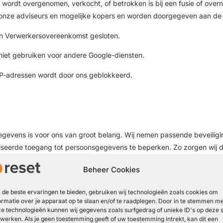
ie wordt overgenomen, verkocht, of betrokken is bij een fusie of o
nze adviseurs en mogelijke kopers en worden doorgegeven aan de 
 Verwerkersovereenkomst gesloten.
iet gebruiken voor andere Google-diensten.
P-adressen wordt door ons geblokkeerd.
egevens is voor ons van groot belang. Wij nemen passende beveili
iseerde toegang tot persoonsgegevens te beperken. Zo zorgen wij da
tot uw gegevens, dat de toegang tot de gegevens afgeschermd is 
Beheer Cookies
gelmatig gecontroleerd worden.
de beste ervaringen te bieden, gebruiken wij technologieën zoals cookies om
 derden
ormatie over je apparaat op te slaan en/of te raadplegen. Door in te stemmen m
e technologieën kunnen wij gegevens zoals surfgedrag of unieke ID's op deze s
werken. Als je geen toestemming geeft of uw toestemming intrekt, kan dit een