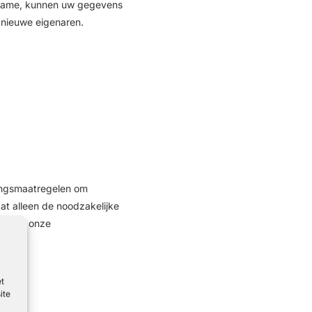
vername, kunnen uw gegevens
nieuwe eigenaren.
gingsmaatregelen om
t alleen de noodzakelijke
en dat onze
et
ite