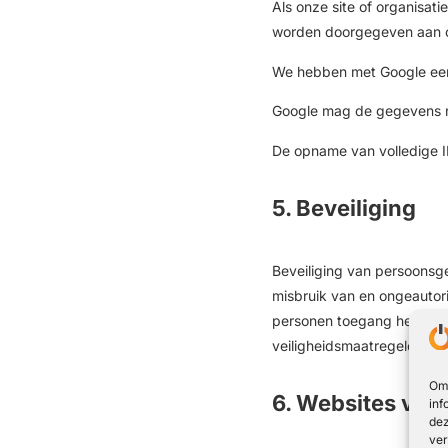
Als onze site of organisat
worden doorgegeven aan o
We hebben met Google een
Google mag de gegevens n
De opname van volledige I
5. Beveiliging
Beveiliging van persoonsg
misbruik van en ongeautor
personen toegang hebben 
veiligheidsmaatregelen re
Om 
6. Websites van
inf
dez
ver