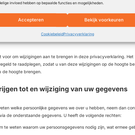
elige invloed hebben op bepaalde functies en mogelijkheden.
ft geen betrekking op sites van derden waar naar wordt verwezen vi
sites uw persoonsgegevens op een betrouwbare en veilige manier b
Accepteren
Bekijk voorkeuren
van deze sites te lezen voor u gebruik maakt van deze sites.
Cookiebeleid
Privacyverklaring
n deze privacyverklaring
 voor om wijzigingen aan te brengen in deze privacyverklaring. Het
egeld te raadplegen, zodat u van deze wijzigingen op de hoogte ben
op de hoogte brengen.
rijgen tot en wijziging van uw gegevens
t weten welke persoonlijke gegevens we over u hebben, neem dan con
via de onderstaande gegevens. U heeft de volgende rechten:
om te weten waarom uw persoonsgegevens nodig zijn, wat ermee ge