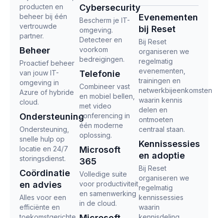
producten en
Cybersecurity
beheer bij één
Evenementen
Bescherm je IT-
vertrouwde
bij Reset
omgeving.
partner.
Detecteer en
Bij Reset
Beheer
voorkom
organiseren we
bedreigingen.
regelmatig
Proactief beheer
evenementen,
van jouw IT-
Telefonie
trainingen en
omgeving in
Combineer vast
netwerkbijeenkomsten
Azure of hybride
en mobiel bellen,
waarin kennis
cloud.
met video
delen en
Ondersteuning
conferencing in
ontmoeten
één moderne
Ondersteuning,
centraal staan.
oplossing.
snelle hulp op
Kennissessies
locatie en 24/7
Microsoft
en adoptie
storingsdienst.
365
Bij Reset
Coördinatie
Volledige suite
organiseren we
en advies
voor productiviteit
regelmatig
en samenwerking
Alles voor een
kennissessies
in de cloud.
efficiënte en
waarin
toekomstgerichte
Microsoft
kennisdeling