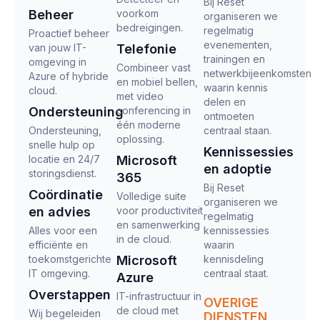
Bij Reset
Beheer
voorkom
organiseren we
bedreigingen.
regelmatig
Proactief beheer
evenementen,
van jouw IT-
Telefonie
trainingen en
omgeving in
Combineer vast
netwerkbijeenkomsten
Azure of hybride
en mobiel bellen,
waarin kennis
cloud.
met video
delen en
Ondersteuning
conferencing in
ontmoeten
één moderne
Ondersteuning,
centraal staan.
oplossing.
snelle hulp op
Kennissessies
locatie en 24/7
Microsoft
en adoptie
storingsdienst.
365
Bij Reset
Coördinatie
Volledige suite
organiseren we
en advies
voor productiviteit
regelmatig
en samenwerking
Alles voor een
kennissessies
in de cloud.
efficiënte en
waarin
toekomstgerichte
Microsoft
kennisdeling
IT omgeving.
centraal staat.
Azure
Overstappen
IT-infrastructuur in
OVERIGE
de cloud met
Wij begeleiden
DIENSTEN