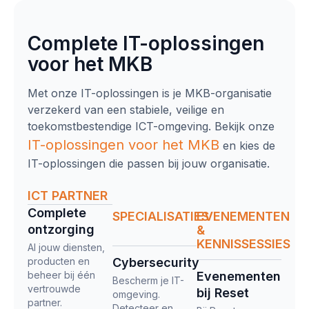
Complete IT-oplossingen
voor het MKB
Met onze IT-oplossingen is je MKB-organisatie
verzekerd van een stabiele, veilige en
toekomstbestendige ICT-omgeving. Bekijk onze
IT-oplossingen
voor het MKB
en kies de
IT-oplossingen die passen bij jouw organisatie.
ICT PARTNER
Complete
SPECIALISATIES
EVENEMENTEN
ontzorging​
&
KENNISSESSIES
Al jouw diensten,
producten en
Cybersecurity
beheer bij één
Evenementen
Bescherm je IT-
vertrouwde
bij Reset
omgeving.
partner.
Detecteer en