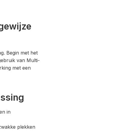
gewijze
g. Begin met het
ebruik van Multi-
erking met een
ossing
en in
n zwakke plekken