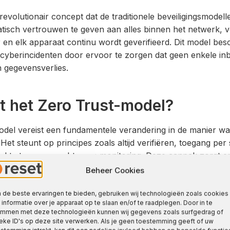
revolutionair concept dat de traditionele beveiligingsmodelle
tisch vertrouwen te geven aan alles binnen het netwerk, v
r en elk apparaat continu wordt geverifieerd. Dit model be
n cyberincidenten door ervoor te zorgen dat geen enkele inb
 gegevensverlies.
t het Zero Trust-model?
odel vereist een fundamentele verandering in de manier 
Het steunt op principes zoals altijd verifiëren, toegang per 
rkte toegangsrechten en monitoring. Deze aanpak zorgt er
ruikers toegang krijgen tot gevoelige data, wat de beveiligi
Beheer Cookies
de beste ervaringen te bieden, gebruiken wij technologieën zoals cookies
informatie over je apparaat op te slaan en/of te raadplegen. Door in te
emmen met deze technologieën kunnen wij gegevens zoals surfgedrag of
eke ID's op deze site verwerken. Als je geen toestemming geeft of uw
mplementatie tip:
Begin met een grondige evaluatie van je 