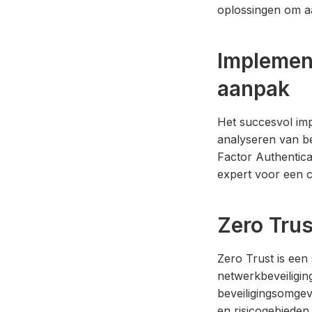
oplossingen om aa
Implement
aanpak
Het succesvol imp
analyseren van be
Factor Authentica
expert voor een c
Zero Trus
Zero Trust is een
netwerkbeveiligin
beveiligingsomgev
en risicogebieden