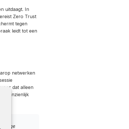
n uitdaagt. In
ereist Zero Trust
schermt tegen
raak leidt tot een
waarop netwerken
sessie
voor dat alleen
ng aanzienlijk
huidige