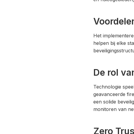
Voordele
Het implementeren
helpen bij elke s
beveiligingsstruc
De rol va
Technologie speelt
geavanceerde fire
een solide beveil
monitoren van net
Zero Trus