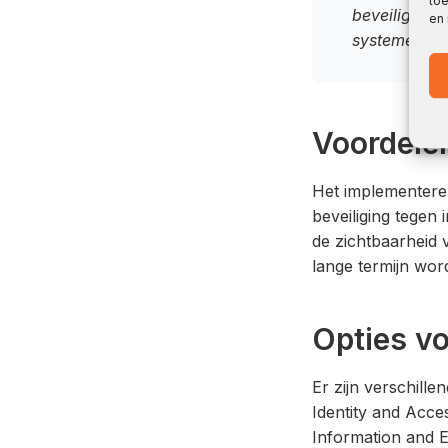
toe
beveiligings
en
systemen cru
Voordelen
Het implementeren
beveiliging tegen
de zichtbaarheid 
lange termijn wo
Opties v
Er zijn verschill
Identity and Acce
Information and 