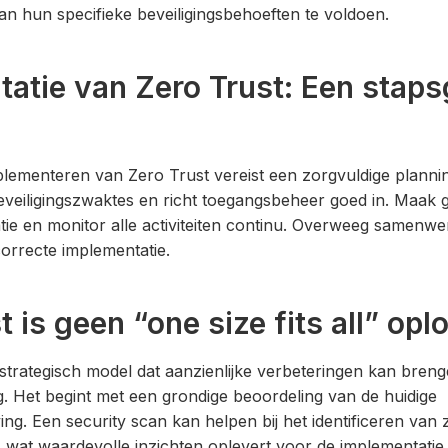
n hun specifieke beveiligingsbehoeften te voldoen.
atie van Zero Trust: Een staps
lementeren van Zero Trust vereist een zorgvuldige plannin
veiligingszwaktes en richt toegangsbeheer goed in. Maak g
tie en monitor alle activiteiten continu. Overweeg samenw
orrecte implementatie.
t is geen “one size fits all” opl
 strategisch model dat aanzienlijke verbeteringen kan breng
g. Het begint met een grondige beoordeling van de huidige
ing. Een security scan kan helpen bij het identificeren va
, wat waardevolle inzichten oplevert voor de implementatie.