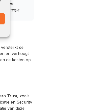
s
data en
t-strategie.
 versterkt de
ten en verhoogt
nen de kosten op
ero Trust, zoals
catie en Security
atie van deze