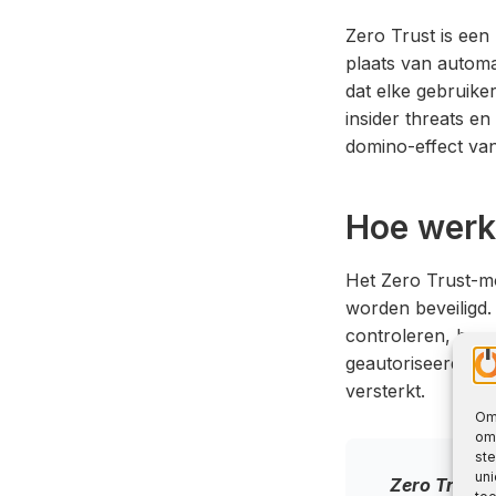
Zero Trust is een 
plaats van automa
dat elke gebruike
insider threats e
domino-effect van
Hoe werk
Het Zero Trust-m
worden beveiligd. 
controleren, bepe
geautoriseerde geb
versterkt.
Om 
om 
st
uni
Zero Trust i