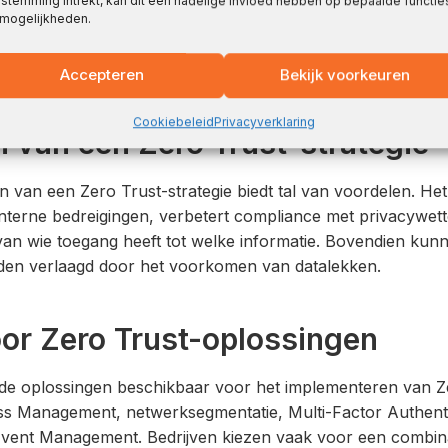
stemming intrekt, kan dit een nadelige invloed hebben op bepaalde functie
infrastructuur. Identificeer zwakke punten en bepaal welke 
 mogelijkheden.
ciaal zijn. Dit vormt de basis voor een effectieve Zero Trus
Accepteren
Bekijk voorkeuren
Cookiebeleid
Privacyverklaring
 van een Zero Trust-strategie
 van een Zero Trust-strategie biedt tal van voordelen. Het
 interne bedreigingen, verbetert compliance met privacywet
van wie toegang heeft tot welke informatie. Bovendien kun
rden verlaagd door het voorkomen van datalekken.
oor Zero Trust-oplossingen
ende oplossingen beschikbaar voor het implementeren van Z
ss Management, netwerksegmentatie, Multi-Factor Authenti
Event Management. Bedrijven kiezen vaak voor een combin