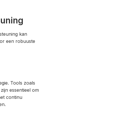
euning
steuning kan
voor een robuuste
egie. Tools zoals
zijn essentieel om
het continu
en.