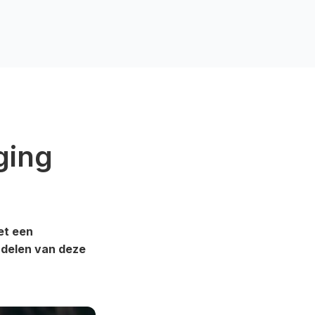
ging
et een
rdelen van deze