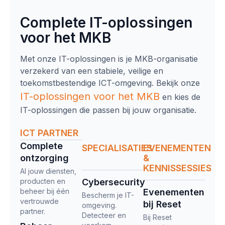
Complete IT-oplossingen
voor het MKB
Met onze IT-oplossingen is je MKB-organisatie
verzekerd van een stabiele, veilige en
toekomstbestendige ICT-omgeving. Bekijk onze
IT-oplossingen
voor het MKB
en kies de
IT-oplossingen die passen bij jouw organisatie.
ICT PARTNER
Complete
SPECIALISATIES
EVENEMENTEN
ontzorging​
&
KENNISSESSIES
Al jouw diensten,
producten en
Cybersecurity
beheer bij één
Evenementen
Bescherm je IT-
vertrouwde
bij Reset
omgeving.
partner.
Detecteer en
Bij Reset