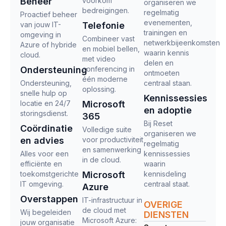
Beheer
voorkom
organiseren we
bedreigingen.
regelmatig
Proactief beheer
evenementen,
van jouw IT-
Telefonie
trainingen en
omgeving in
Combineer vast
netwerkbijeenkomsten
Azure of hybride
en mobiel bellen,
waarin kennis
cloud.
met video
delen en
Ondersteuning
conferencing in
ontmoeten
één moderne
Ondersteuning,
centraal staan.
oplossing.
snelle hulp op
Kennissessies
locatie en 24/7
Microsoft
en adoptie
storingsdienst.
365
Bij Reset
Coördinatie
Volledige suite
organiseren we
en advies
voor productiviteit
regelmatig
en samenwerking
Alles voor een
kennissessies
in de cloud.
efficiënte en
waarin
toekomstgerichte
Microsoft
kennisdeling
IT omgeving.
centraal staat.
Azure
Overstappen
IT-infrastructuur in
OVERIGE
de cloud met
Wij begeleiden
DIENSTEN
Microsoft Azure:
jouw organisatie