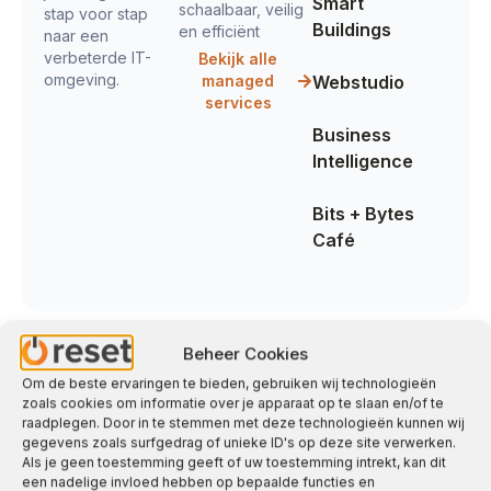
Smart
schaalbaar, veilig
stap voor stap
Buildings
en efficiënt
naar een
verbeterde IT-
Bekijk alle
omgeving.
managed
Webstudio
services
Business
Intelligence
Bits + Bytes
Café
Beheer Cookies
Om de beste ervaringen te bieden, gebruiken wij technologieën
zoals cookies om informatie over je apparaat op te slaan en/of te
raadplegen. Door in te stemmen met deze technologieën kunnen wij
gegevens zoals surfgedrag of unieke ID's op deze site verwerken.
Als je geen toestemming geeft of uw toestemming intrekt, kan dit
Contact met één van onze ICT
een nadelige invloed hebben op bepaalde functies en