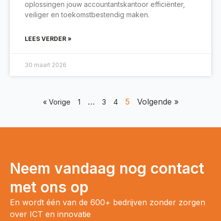
oplossingen jouw accountantskantoor efficiënter,
veiliger en toekomstbestendig maken.
LEES VERDER »
30 maart 2026
…
5
Volgende »
« Vorige
1
3
4
Neem vandaag nog contact
met ons op
En wordt één van de 600+ bedrijven zonder zorgen
over ICT en innovatie